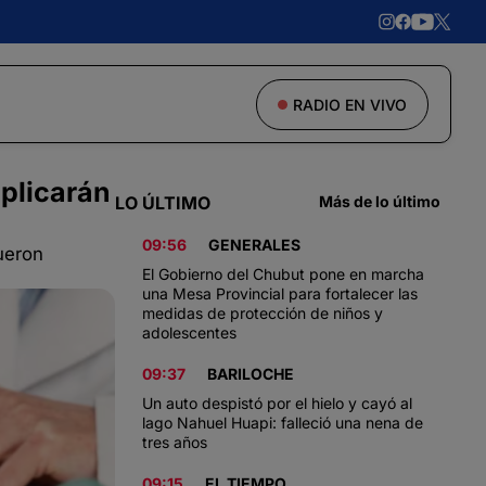
RADIO EN VIVO
plicarán
LO ÚLTIMO
Más de lo último
09:56
GENERALES
ueron
El Gobierno del Chubut pone en marcha
una Mesa Provincial para fortalecer las
medidas de protección de niños y
adolescentes
09:37
BARILOCHE
Un auto despistó por el hielo y cayó al
lago Nahuel Huapi: falleció una nena de
tres años
09:15
EL TIEMPO