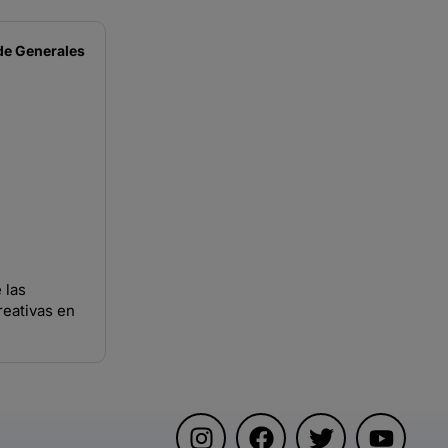
de
Generales
 las
reativas en