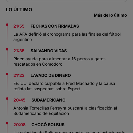
LO ÚLTIMO
Más de lo último
21:55
FECHAS CONFIRMADAS
La AFA definió el cronograma para las finales del fútbol
argentino
21:35
SALVANDO VIDAS
Piden ayuda para alimentar a 16 perros y gatos
rescatados en Comodoro
21:23
LAVADO DE DINERO
EE. UU. declaró culpable a Fred Machado y la causa
reflota las sospechas sobre Espert
20:45
SUDAMERICANO
Antonia Torrecillas Ferreyra buscará la clasificación al
Sudamericano de Equitación
20:08
CHOCÓ SOLBUS
Un colectivo de Solbus chocó contra un auto estacionado