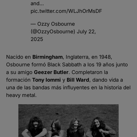
and…
pic.twitter.com/WLJhOrMsDF
— Ozzy Osbourne
(@OzzyOsbourne)
July 22,
2025
Nacido en
Birmingham
, Inglaterra, en 1948,
Osbourne formó Black Sabbath a los 19 años junto
a su amigo
Geezer Butler
. Completaron la
formación
Tony Iommi
y
Bill Ward
, dando vida a
una de las bandas más influyentes en la historia del
heavy metal.