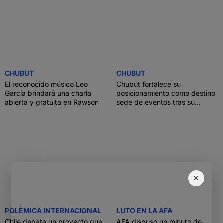
CHUBUT
CHUBUT
El reconocido músico Leo
Chubut fortalece su
García brindará una charla
posicionamiento como destino
abierta y gratuita en Rawson
sede de eventos tras su
participación en Meet Up
Argentina
×
POLÈMICA INTERNACIONAL
LUTO EN LA AFA
Chile debate un proyecto que
AFA dispuso un minuto de