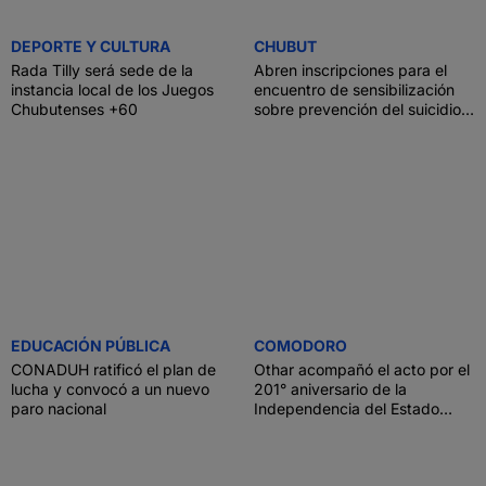
DEPORTE Y CULTURA
CHUBUT
Rada Tilly será sede de la
Abren inscripciones para el
instancia local de los Juegos
encuentro de sensibilización
Chubutenses +60
sobre prevención del suicidio
en ámbitos educativos
EDUCACIÓN PÚBLICA
COMODORO
CONADUH ratificó el plan de
Othar acompañó el acto por el
lucha y convocó a un nuevo
201° aniversario de la
paro nacional
Independencia del Estado
Plurinacional de Bolivia