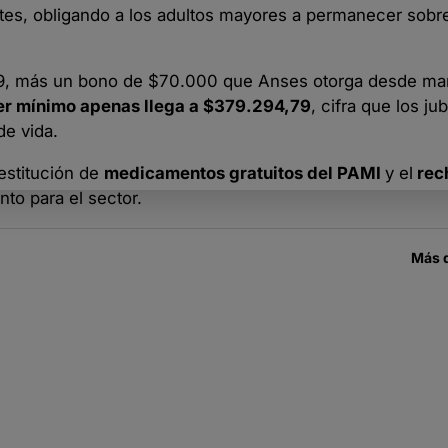
uetes, obligando a los adultos mayores a permanecer sobr
79, más un bono de $70.000 que Anses otorga desde ma
er mínimo apenas llega a $379.294,79
, cifra que los ju
de vida.
 restitución de
medicamentos gratuitos del PAMI
y el
rech
to para el sector.
Más 