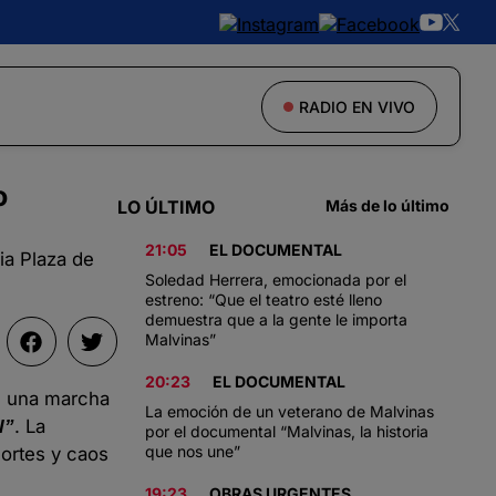
RADIO EN VIVO
o
LO ÚLTIMO
Más de lo último
21:05
EL DOCUMENTAL
ia Plaza de
Soledad Herrera, emocionada por el
estreno: “Que el teatro esté lleno
demuestra que a la gente le importa
Malvinas”
20:23
EL DOCUMENTAL
es una marcha
La emoción de un veterano de Malvinas
. La
l”
por el documental “Malvinas, la historia
que nos une”
ortes y caos
19:23
OBRAS URGENTES