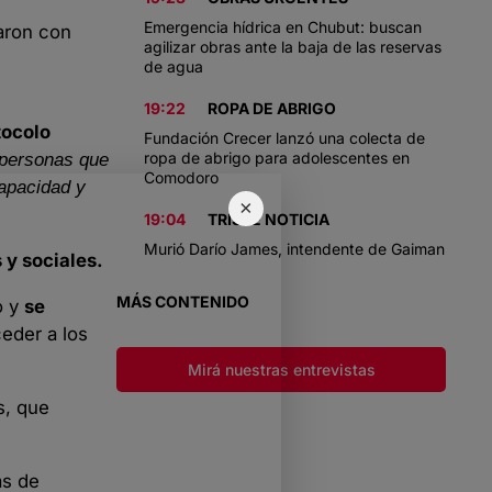
Emergencia hídrica en Chubut: buscan
zaron con
agilizar obras ante la baja de las reservas
de agua
19:22
ROPA DE ABRIGO
tocolo
Fundación Crecer lanzó una colecta de
ropa de abrigo para adolescentes en
s personas que
Comodoro
capacidad y
×
19:04
TRISTE NOTICIA
Murió Darío James, intendente de Gaiman
 y sociales.
MÁS CONTENIDO
o y
se
eder a los
Mirá nuestras entrevistas
s, que
as de