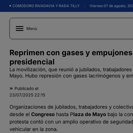
COMODORO RIVADAVIA Y RADA TILLY
|
Viernes 07 de agosto, 20
Menú
Reprimen con gases y empujones l
presidencial
La movilización, que reunió a jubilados, trabajadore
Mayo. Hubo represión con gases lacrimógenos y empu
Publicado el
23/07/2025
22:15
Organizaciones de jubilados, trabajadores y colecti
desde el
Congreso
hasta P
laza de Mayo
bajo la co
protesta contó con un amplio operativo de seguridad
vehicular en la zona.