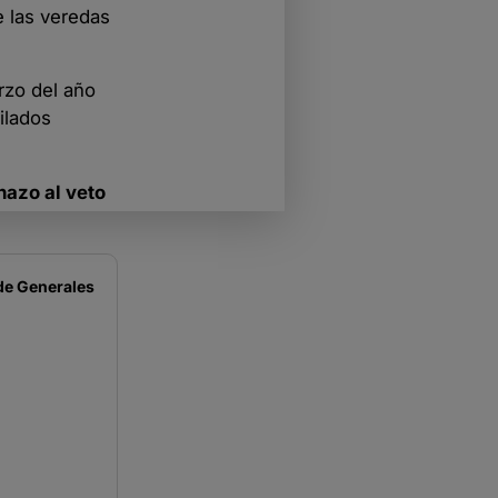
e las veredas
rzo del año
bilados
azo al veto
de
Generales