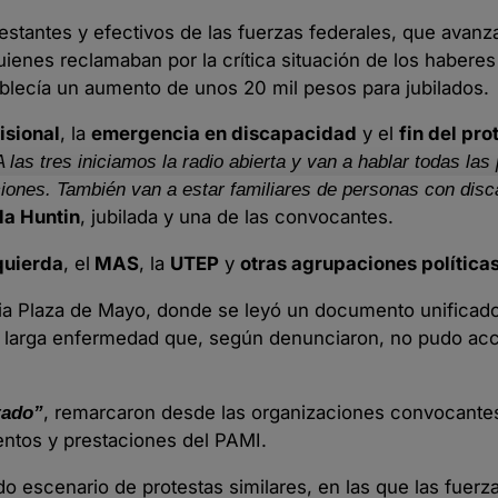
festantes y efectivos de las fuerzas federales, que avan
enes reclamaban por la crítica situación de los haberes
stablecía un aumento de unos 20 mil pesos para jubilados.
isional
, la
emergencia en discapacidad
y el
fin del pro
A las tres iniciamos la radio abierta y van a hablar todas la
ciones. También van a estar familiares de personas con dis
la Huntin
, jubilada y una de las convocantes.
quierda
, el
MAS
, la
UTEP
y
otras agrupaciones políticas
cia Plaza de Mayo, donde se leyó un documento unificad
una larga enfermedad que, según denunciaron, no pudo acc
, remarcaron desde las organizaciones convocante
tado”
ntos y prestaciones del PAMI.
o escenario de protestas similares, en las que las fuerz