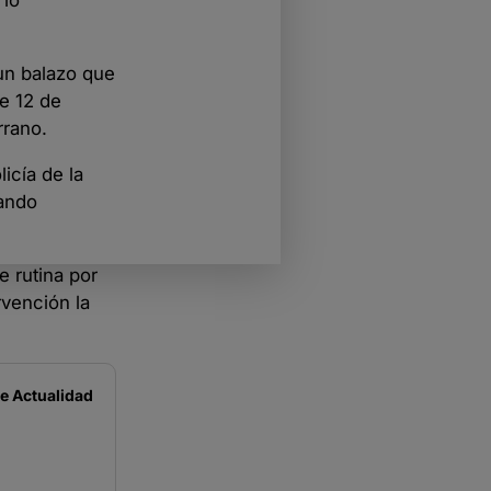
 lo
 un balazo que
le 12 de
rrano.
icía de la
uando
e rutina por
rvención la
de
Actualidad