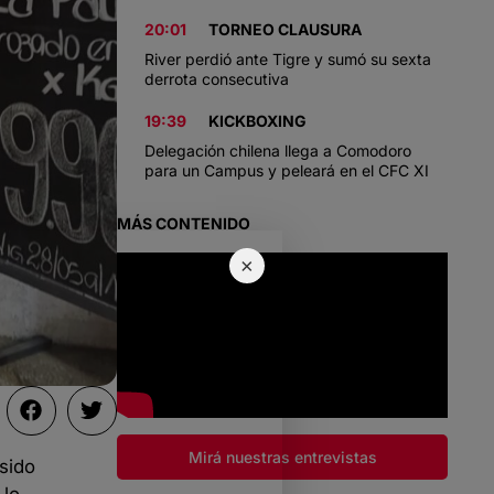
20:01
TORNEO CLAUSURA
River perdió ante Tigre y sumó su sexta
derrota consecutiva
19:39
KICKBOXING
Delegación chilena llega a Comodoro
para un Campus y peleará en el CFC XI
MÁS CONTENIDO
×
Mirá nuestras entrevistas
sido