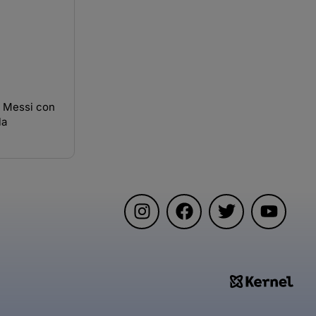
e Messi con
la