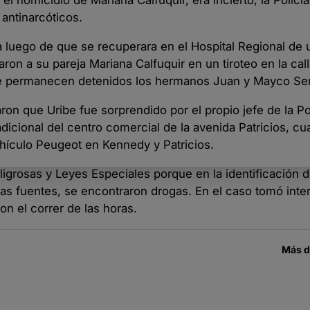
l homicidio de Mariana Calfuquir, era incierto, la Policía
antinarcóticos.
a luego de que se recuperara en el Hospital Regional de
ron a su pareja Mariana Calfuquir en un tiroteo en la cal
 que permanecen detenidos los hermanos Juan y Mayco Se
ron que Uribe fue sorprendido por el propio jefe de la Pol
adicional del centro comercial de la avenida Patricios, c
hículo Peugeot en Kennedy y Patricios.
igrosas y Leyes Especiales porque en la identificación d
las fuentes, se encontraron drogas. En el caso tomó inte
n el correr de las horas.
Más 