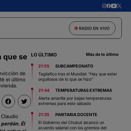
RADIO EN VIVO
LO ÚLTIMO
Más de lo último
a que se
21:55
SUBCAMPEONATO
nvicción de
Tagliafico tras el Mundial: “Hay que estar
é el último
orgullosos de lo que se hizo”
ivienda.
21:44
TEMPERATURAS EXTREMAS
Alerta amarilla por bajas temperaturas
extremas para este sábado
21:35
PARITARIA DOCENTE
 Claudio
El Gobierno del Chubut alcanzó un
 perdón. Él
acuerdo salarial con los gremios del
á activo el