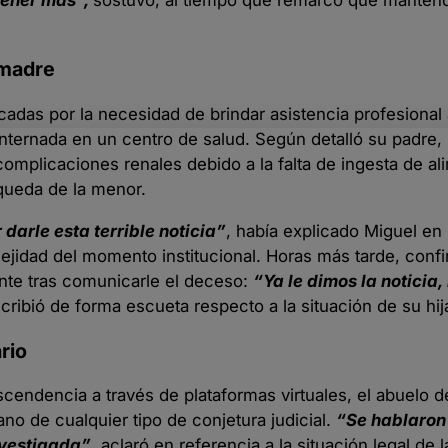
 madre
rcadas por la necesidad de brindar asistencia profesional
nternada en un centro de salud. Según detalló su padre, 
omplicaciones renales debido a la falta de ingesta de al
squeda de la menor.
arle esta terrible noticia”
, había explicado Miguel en 
ejidad del momento institucional. Horas más tarde, conf
ente tras comunicarle el deceso:
“Ya le dimos la noticia,
scribió de forma escueta respecto a la situación de su hij
rio
cendencia a través de plataformas virtuales, el abuelo de
no de cualquier tipo de conjetura judicial.
“Se hablaron
nvestigada”
, aclaró en referencia a la situación legal de 