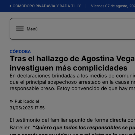
COMODORO RIVADAVIA Y RADA TILLY
|
Viernes 07 de agosto, 20
Menú
CÓRDOBA
Tras el hallazgo de Agostina Vega
investiguen más complicidades
En declaraciones brindadas a los medios de comunic
que el principal sospechoso arrestado en la causa no
responsable preso. Estoy convencido de que hay más
Publicado el
31/05/2026
17:55
El testimonio del familiar apuntó de forma directa co
Barrelier.
“Quiero que todos los responsables se pudr
va a seguir con su vida y yo a mi nieta no la voy a