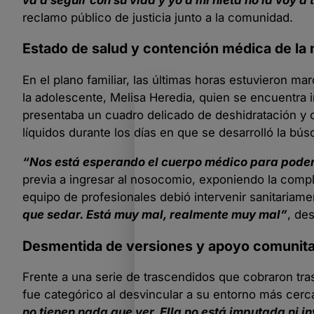
reclamo público de justicia junto a la comunidad.
Estado de salud y contención médica de la
En el plano familiar, las últimas horas estuvieron ma
la adolescente, Melisa Heredia, quien se encuentra i
presentaba un cuadro delicado de deshidratación y c
líquidos durante los días en que se desarrolló la bú
“Nos está esperando el cuerpo médico para poder d
previa a ingresar al nosocomio, exponiendo la compl
equipo de profesionales debió intervenir sanitariam
que sedar. Está muy mal, realmente muy mal”
, de
Desmentida de versiones y apoyo comunita
Frente a una serie de trascendidos que cobraron tras
fue categórico al desvincular a su entorno más cerca
no tienen nada que ver. Ella no está imputada ni i