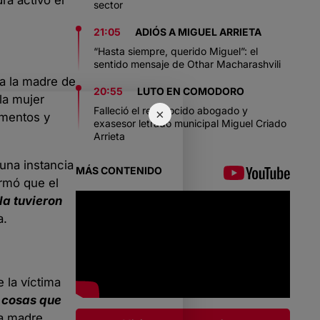
sector
21:05
ADIÓS A MIGUEL ARRIETA
“Hasta siempre, querido Miguel”: el
sentido mensaje de Othar Macharashvili
 a la madre de
20:55
LUTO EN COMODORO
la mujer
Falleció el reconocido abogado y
×
imentos y
exasesor letrado municipal Miguel Criado
Arrieta
una instancia
MÁS CONTENIDO
irmó que el
 la tuvieron
a.
 la víctima
 cosas que
la madre,