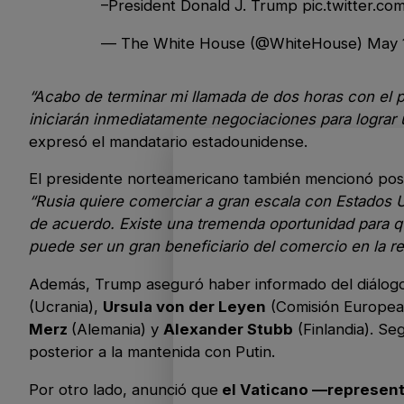
–President Donald J. Trump
pic.twitter.co
— The White House (@WhiteHouse)
May 
“Acabo de terminar mi llamada de dos horas con el p
iniciarán inmediatamente negociaciones para lograr un
expresó el mandatario estadounidense.
El presidente norteamericano también mencionó posib
“Rusia quiere comerciar a gran escala con Estados U
de acuerdo. Existe una tremenda oportunidad para q
puede ser un gran beneficiario del comercio en la r
Además, Trump aseguró haber informado del diálogo a
(Ucrania),
Ursula von der Leyen
(Comisión Europea
Merz
(Alemania) y
Alexander Stubb
(Finlandia). Se
posterior a la mantenida con Putin.
Por otro lado, anunció que
el Vaticano —represent