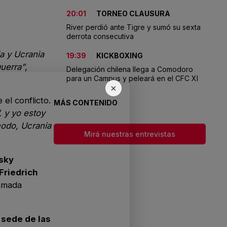
20:01
TORNEO CLAUSURA
River perdió ante Tigre y sumó su sexta
derrota consecutiva
a y Ucrania
19:39
KICKBOXING
guerra”
,
Delegación chilena llega a Comodoro
para un Campus y peleará en el CFC XI
×
el conflicto.
MÁS CONTENIDO
, y yo estoy
modo, Ucrania
Mirá nuestras entrevistas
sky
Friedrich
lamada
 sede de las