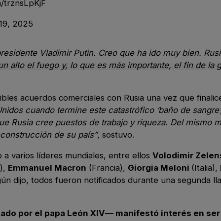
m/trznsLpKjF
19, 2025
residente Vladimir Putin. Creo que ha ido muy bien. Rusi
 alto el fuego y, lo que es más importante, el fin de la 
les acuerdos comerciales con Rusia una vez que finalice 
nidos cuando termine este catastrófico ‘baño de sangre’
ue Rusia cree puestos de trabajo y riqueza. Del mismo 
econstrucción de su país”
, sostuvo.
 varios líderes mundiales, entre ellos
Volodimir Zelen
),
Emmanuel Macron
(Francia),
Giorgia Meloni
(Italia),
gún dijo, todos fueron notificados durante una segunda l
ado por el papa León XIV— manifestó interés en ser