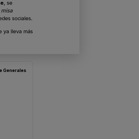
ce
, se
 misa
edes sociales.
e ya lleva más
de
Generales