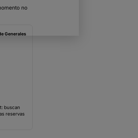
 momento no
de
Generales
t: buscan
las reservas