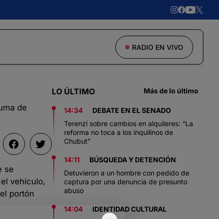
RADIO EN VIVO
LO ÚLTIMO
Más de lo último
suma de
14:34
DEBATE EN EL SENADO
Terenzi sobre cambios en alquileres: “La
reforma no toca a los inquilinos de
Chubut”
14:11
BÚSQUEDA Y DETENCIÓN
e se
Detuvieron a un hombre con pedido de
el vehículo,
captura por una denuncia de presunto
abuso
el portón
14:04
IDENTIDAD CULTURAL