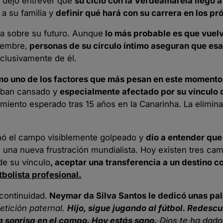
 dejó entrever que
su ciclo con la Verdeamarela llegó a 
 a su familia y
definir qué hará con su carrera en los pr
na sobre su futuro. Aunque
lo más probable es que vuel
iembre,
personas de su círculo íntimo aseguran que esa
clusivamente de él.
omo uno de los factores que más pesan en este momento
taban cansado y
especialmente afectado por su vínculo 
imiento esperado tras 15 años en la Canarinha. La elimin
nó el campo visiblemente golpeado y
dio a entender que 
una nueva frustración mundialista. Hoy existen tres cam
 de su vínculo
, aceptar una transferencia a un destino 
tbolista profesional.
continuidad.
Neymar da Silva Santos le dedicó unas pa
etición paternal.
Hijo, sigue jugando al fútbol. Redescu
la sonrisa en el campo. Hoy estás sano.
Dios te ha dado