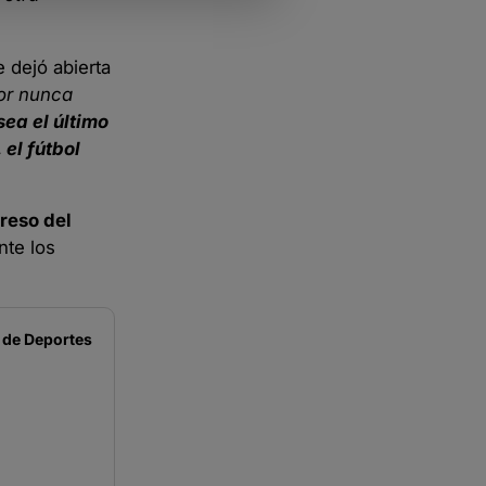
 dejó abierta
por nunca
sea el último
 el fútbol
greso del
nte los
 de
Deportes