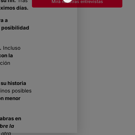
su fin.
Tras
Mirá nuestras entrevistas
óximos días.
va a
 posibilidad
.
Incluso
con la
ación
su historia
inos posibles
con menor
labras en
bre la
 otra