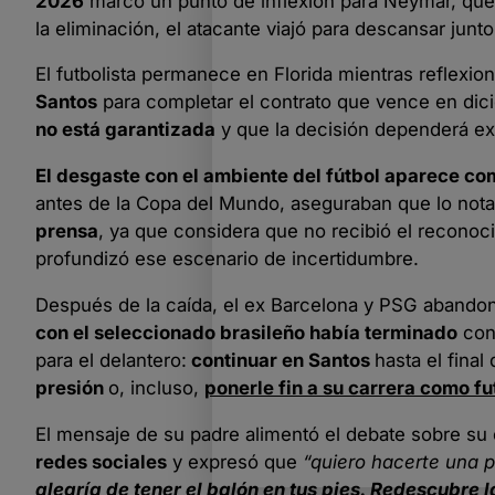
2026
marcó un punto de inflexión para Neymar, que
la eliminación, el atacante viajó para descansar junto
El futbolista permanece en Florida mientras reflexio
Santos
para completar el contrato que vence en dic
no está garantizada
y que la decisión dependerá ex
El desgaste con el ambiente del fútbol aparece c
antes de la Copa del Mundo, aseguraban que lo no
prensa
, ya que considera que no recibió el reconoc
profundizó ese escenario de incertidumbre.
Después de la caída, el ex Barcelona y PSG abando
con el seleccionado brasileño había terminado
con 
para el delantero:
continuar en Santos
hasta el final
presión
o, incluso,
ponerle fin a su carrera como fu
El mensaje de su padre alimentó el debate sobre su 
redes sociales
y expresó que
“quiero hacerte una p
alegría de tener el balón en tus pies. Redescubre 