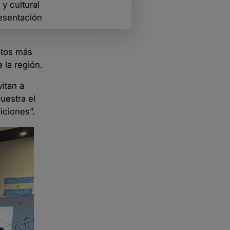
y cultural
resentación
latos más
 la región.
itan a
uestra el
iciones”.