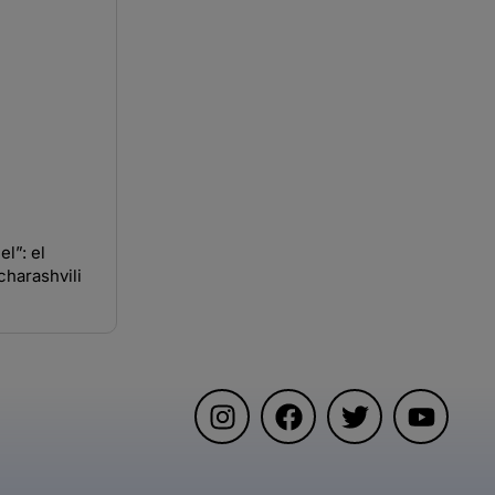
l”: el
harashvili