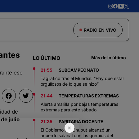
RADIO EN VIVO
rantes
LO ÚLTIMO
Más de lo último
21:55
SUBCAMPEONATO
urante ese
Tagliafico tras el Mundial: “Hay que estar
orgullosos de lo que se hizo”
21:44
TEMPERATURAS EXTREMAS
Alerta amarilla por bajas temperaturas
extremas para este sábado
lidad de
de julio
21:35
PARITARIA DOCENTE
×
El Gobierno del Chubut alcanzó un
acuerdo salarial con los gremios del