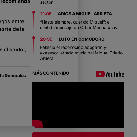
e recomienda
sector
21:05
ADIÓS A MIGUEL ARRIETA
legos entre
“Hasta siempre, querido Miguel”: el
sentido mensaje de Othar Macharashvili
orte de la
20:55
LUTO EN COMODORO
Falleció el reconocido abogado y
 el sector,
exasesor letrado municipal Miguel Criado
Arrieta
MÁS CONTENIDO
de
Generales