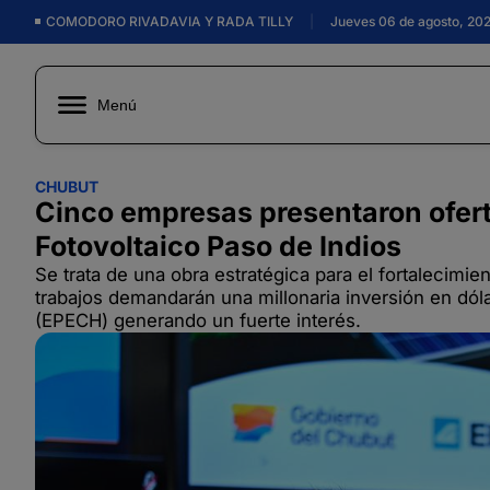
COMODORO RIVADAVIA Y RADA TILLY
|
Jueves 06 de agosto, 20
Menú
CHUBUT
Cinco empresas presentaron oferta
Fotovoltaico Paso de Indios
Se trata de una obra estratégica para el fortalecimie
trabajos demandarán una millonaria inversión en dóla
(EPECH) generando un fuerte interés.