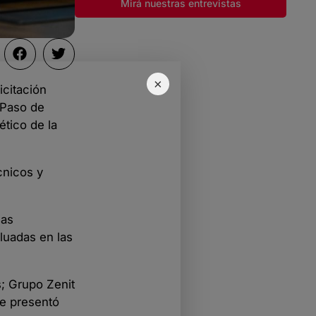
Mirá nuestras entrevistas
×
icitación
 Paso de
ético de la
cnicos y
sas
aluadas en las
s; Grupo Zenit
ue presentó