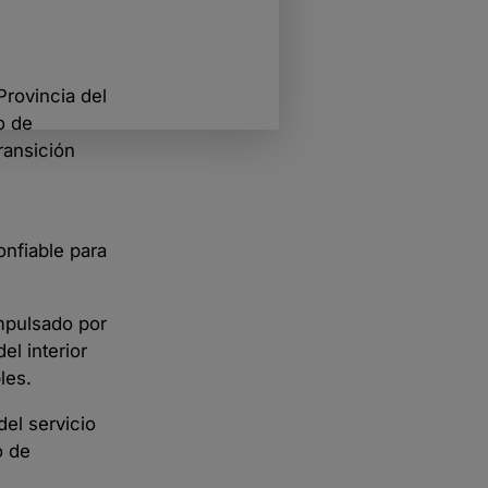
Provincia del
o de
ransición
onfiable para
impulsado por
el interior
les.
del servicio
o de