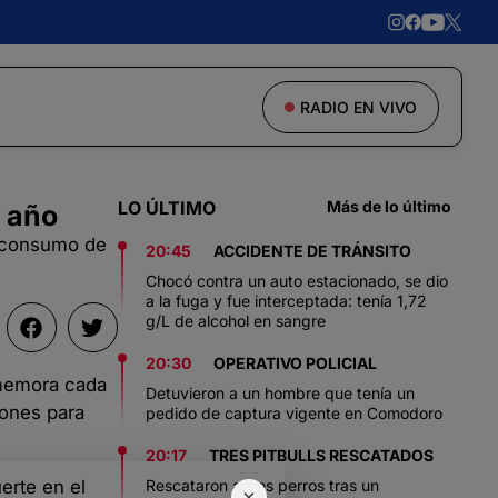
RADIO EN VIVO
LO ÚLTIMO
Más de lo último
l año
l consumo de
20:45
ACCIDENTE DE TRÁNSITO
Chocó contra un auto estacionado, se dio
a la fuga y fue interceptada: tenía 1,72
g/L de alcohol en sangre
20:30
OPERATIVO POLICIAL
nmemora cada
Detuvieron a un hombre que tenía un
iones para
pedido de captura vigente en Comodoro
20:17
TRES PITBULLS RESCATADOS
erte en el
Rescataron a tres perros tras un
×