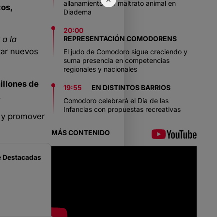
allanamiento por maltrato animal en
cos,
Diadema
20:00
REPRESENTACIÓN COMODORENS
a la
tar nuevos
El judo de Comodoro sigue creciendo y
suma presencia en competencias
regionales y nacionales
illones de
19:55
EN DISTINTOS BARRIOS
.
Comodoro celebrará el Día de las
Infancias con propuestas recreativas
y promover
MÁS CONTENIDO
e
Destacadas