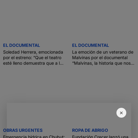
EL DOCUMENTAL
EL DOCUMENTAL
Soledad Herrera, emocionada
La emoción de un veterano de
por el estreno: “Que el teatro
Malvinas por el documental
esté lleno demuestra que a la
“Malvinas, la historia que nos
gente le importa Malvinas”
une”
×
OBRAS URGENTES
ROPA DE ABRIGO
Emergencia hídrica en Chubut:
Fundación Crecer lanzó una