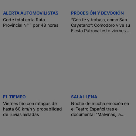
ALERTA AUTOMOVILISTAS
PROCESIÓN Y DEVOCIÓN
Corte total en la Ruta
“Con fe y trabajo, como San
Provincial N° 1 por 48 horas
Cayetano”: Comodoro vive su
Fiesta Patronal este viernes 7
de agosto
EL TIEMPO
SALA LLENA
Viernes frío con ráfagas de
Noche de mucha emoción en
hasta 60 km/h y probabilidad
el Teatro Español tras el
de lluvias aisladas
documental “Malvinas, la
historia que nos une”