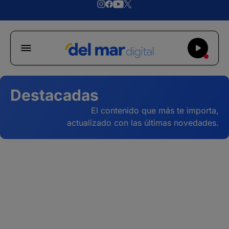
Destacadas
El contenido que más te importa,
actualizado con las últimas novedades.