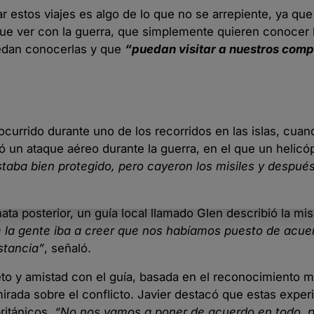
 estos viajes es algo de lo que no se arrepiente, ya que 
ue ver con la guerra, que simplemente quieren conocer la
edan conocerlas y que
“puedan visitar a nuestros com
currido durante uno de los recorridos en las islas, cuand
ó un ataque aéreo durante la guerra, en el que un helicó
aba bien protegido, pero cayeron los misiles y despué
ata posterior, un guía local llamado Glen describió la m
 la gente iba a creer que nos habíamos puesto de acue
stancia”
, señaló.
peto y amistad con el guía, basada en el reconocimiento 
rada sobre el conflicto. Javier destacó que estas exper
ritánicos.
“No nos vamos a poner de acuerdo en todo, p