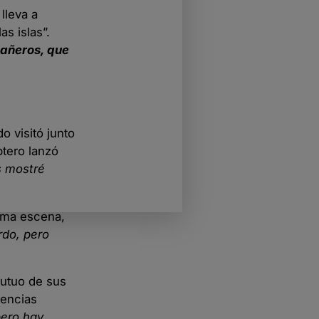
lleva a
s islas”.
pañeros, que
o visitó junto
ptero lanzó
s mostré
isma escena,
rdo, pero
mutuo de sus
iencias
ero hay