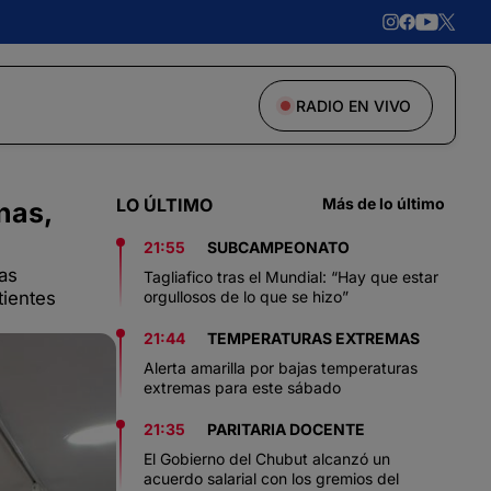
RADIO EN VIVO
LO ÚLTIMO
Más de lo último
nas,
21:55
SUBCAMPEONATO
las
Tagliafico tras el Mundial: “Hay que estar
tientes
orgullosos de lo que se hizo”
21:44
TEMPERATURAS EXTREMAS
Alerta amarilla por bajas temperaturas
extremas para este sábado
21:35
PARITARIA DOCENTE
El Gobierno del Chubut alcanzó un
acuerdo salarial con los gremios del