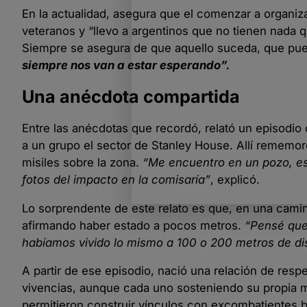
En la actualidad, asegura que el comenzar a organizar
veteranos y “llevo a argentinos que no tienen nada q
Siempre se asegura de que aquello suceda, que pu
siempre nos van a estar esperando”.
Una anécdota compartida
Entre las anécdotas que recordó, relató un episodio o
a un grupo el sector de Stanley House. Allí rememor
misiles sobre la zona.
“Me encuentro en un pozo, est
fotos del impacto en la comisaría”
, explicó.
Lo sorprendente de este relato es que, en una camin
afirmando haber estado a pocos metros.
“Pensé que
habíamos vivido lo mismo a 100 o 200 metros de di
A partir de ese episodio, nació una relación de res
vivencias, aunque cada uno sosteniendo su propia mi
permitieron construir vínculos con excombatientes b