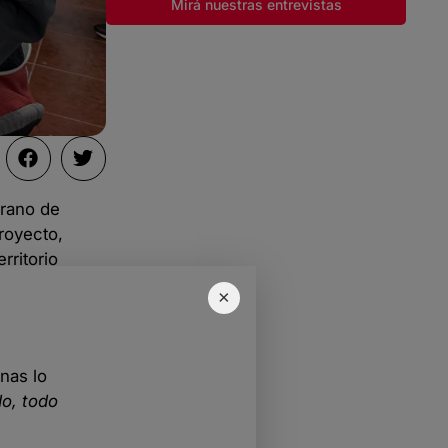
Mirá nuestras entrevistas
erano de
proyecto,
rritorio
×
nas lo
o, todo