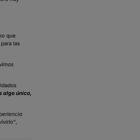
ino que
para las
ivimos
oldados
s algo único,
periencia
ivirlo”
,