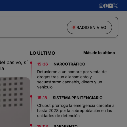
RADIO EN VIVO
LO ÚLTIMO
Más de lo último
el pasivo, sí
15:36
NARCOTRÁFICO
la
Detuvieron a un hombre por venta de
drogas tras un allanamiento y
secuestraron cannabis, dinero y un
vehículo
15:18
SISTEMA PENITENCIARIO
Chubut prorrogó la emergencia carcelaria
hasta 2028 por la sobrepoblación en las
unidades de detención
15:03
SARMIENTO