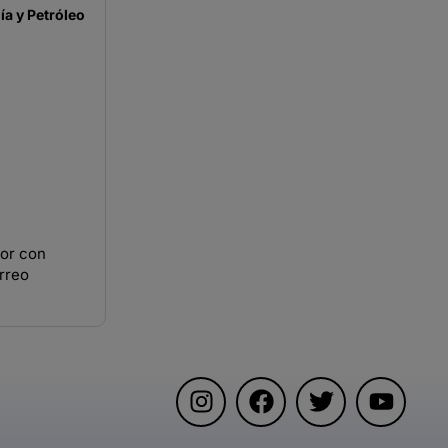
a y Petróleo
ior con
rreo