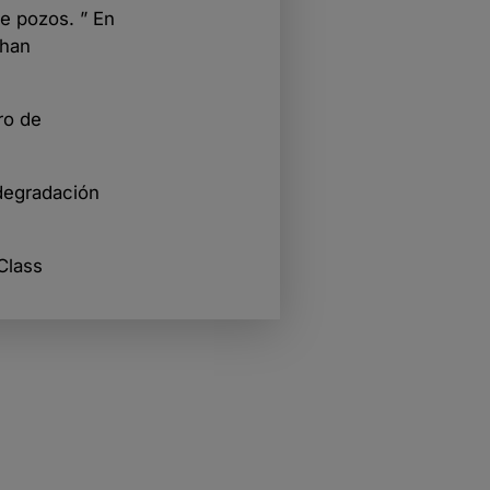
de pozos. ” En
 han
ro de
 degradación
Class