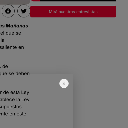
Mirá nuestras entrevistas
as Mañanas
 el que se
la
saliente en
s de
 que se deben
×
r de esta Ley
tablece la Ley
esupuestos
ente en este