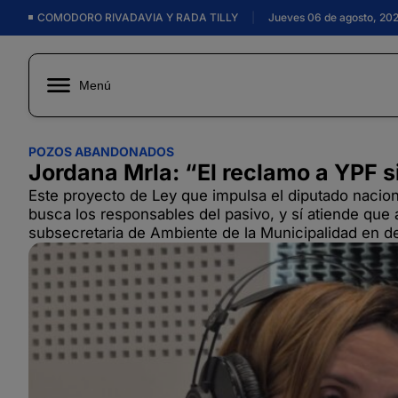
COMODORO RIVADAVIA Y RADA TILLY
|
Jueves 06 de agosto, 20
Menú
POZOS ABANDONADOS
Jordana Mrla: “El reclamo a YPF s
Este proyecto de Ley que impulsa el diputado nacional
busca los responsables del pasivo, y sí atiende que 
subsecretaria de Ambiente de la Municipalidad en de