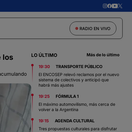
RADIO EN VIVO
LO ÚLTIMO
Más de lo último
 los
19:30
TRANSPORTE PÚBLICO
y acumulando
El ENCOSEP relevó reclamos por el nuevo
sistema de colectivos y anticipó que
habrá más ajustes
19:25
FÓRMULA 1
El máximo automovilismo, más cerca de
volver a la Argentina
19:15
AGENDA CULTURAL
Tres propuestas culturales para disfrutar