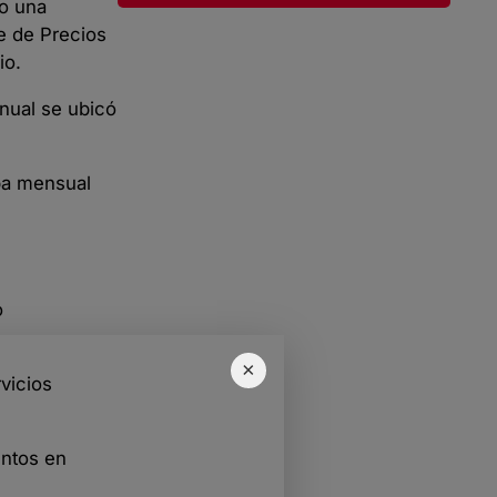
do una
e de Precios
io.
anual se ubicó
uba mensual
o
×
vicios
entos en