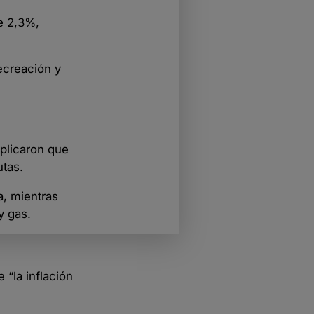
e 2,3%,
ecreación y
xplicaron que
utas.
a, mientras
y gas.
 “la inflación