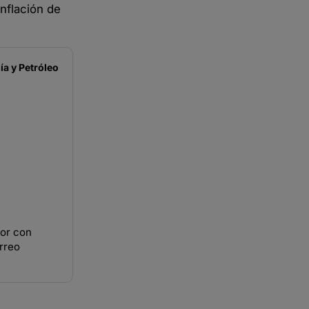
nflación de
a y Petróleo
ior con
rreo