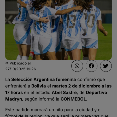
Publicado el
27/10/2025
19:26
La
Selección Argentina femenina
confirmó que
enfrentará a
Bolivia
el
martes 2 de diciembre a las
17 horas
en el estadio
Abel Sastre
, de
Deportivo
Madryn
, según informó la
CONMEBOL
.
Este partido marcará un hito para la ciudad y el
fútbol de la región, ya que será la primera vez que