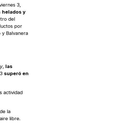
viernes 3,
s
helados y
tro del
ductos por
o y Balvanera
,
las
y
 3
superó en
 actividad
de la
ire libre.