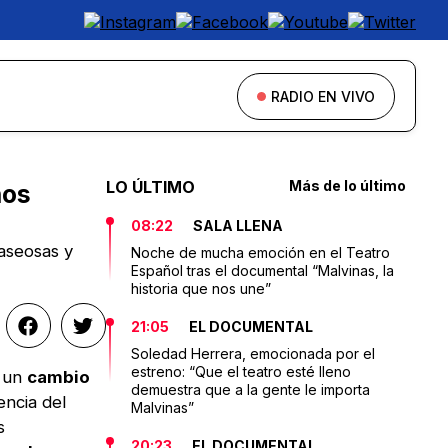
RADIO EN VIVO
LO ÚLTIMO
Más de lo último
nos
08:22
SALA LLENA
aseosas y
Noche de mucha emoción en el Teatro
Español tras el documental “Malvinas, la
historia que nos une”
21:05
EL DOCUMENTAL
Soledad Herrera, emocionada por el
estreno: “Que el teatro esté lleno
o un
cambio
demuestra que a la gente le importa
encia del
Malvinas”
s
20:23
EL DOCUMENTAL