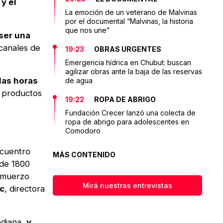
y el
La emoción de un veterano de Malvinas
por el documental “Malvinas, la historia
que nos une”
 ser una
canales de
19:23
OBRAS URGENTES
Emergencia hídrica en Chubut: buscan
agilizar obras ante la baja de las reservas
las horas
de agua
y productos
19:22
ROPA DE ABRIGO
Fundación Crecer lanzó una colecta de
ropa de abrigo para adolescentes en
Comodoro
ncuentro
MÁS CONTENIDO
 de 1800
almuerzo
Mirá nuestras entrevistas
c
, directora
ediana,
y