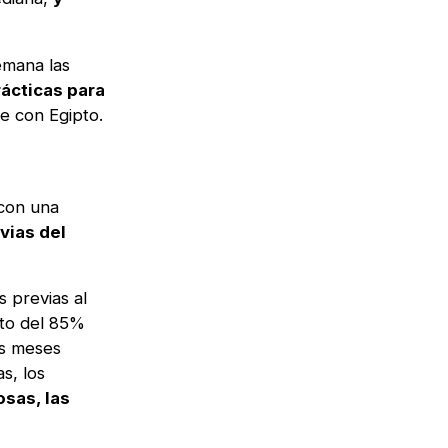
emana las
ácticas para
e con Egipto.
 con una
vias del
s previas al
nto del 85%
es meses
s, los
osas, las