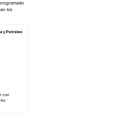
 programado
ran los
 y Petróleo
or con
reo