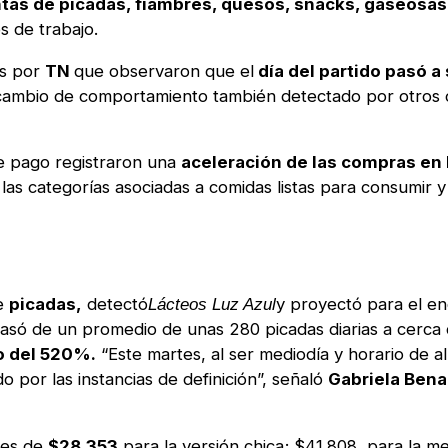
ntas de picadas, fiambres, quesos, snacks, gaseosas 
 de trabajo.
os por
TN
que observaron que el
día del partido pasó a
cambio de comportamiento también detectado por otros 
de pago registraron una
aceleración de las compras en 
 las categorías asociadas a comidas listas para consumir 
de
picadas,
detectó
y proyectó para el e
Lácteos Luz Azul
asó de un promedio de unas 280 picadas diarias a cerca
o del 520%.
“Este martes, al ser mediodía y horario de 
por las instancias de definición”, señaló
Gabriela Bena
res de
$28.353
para la versión chica; $41.808, para la m