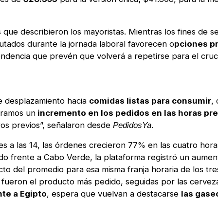
que describieron los mayoristas. Mientras los fines de s
putados durante la jornada laboral favorecen o
pciones pr
endencia que prevén que volverá a repetirse para el cruc
e desplazamiento hacia
comidas listas para consumir
,
eramos un
incremento en los pedidos en las horas pre
ros previos”, señalaron desde
.
PedidosYa
es a las 14, las órdenes crecieron 77% en las cuatro hora
tido frente a Cabo Verde, la plataforma registró un aume
ecto del promedio para esa misma franja horaria de los tr
s fueron el producto más pedido, seguidas por las cerveza
nte a Egipto
, espera que vuelvan a destacarse
las gase