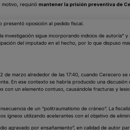
 motivo, requirió
mantener la prisión preventiva de C
 presentó oposición al pedido fiscal.
a investigación sigue incorporando indicios de autoría” 
cipación del imputado en el hecho, por lo que dispuso ma
el 2 de marzo alrededor de las 17:40, cuando Cerecero se
mente. En ese contexto se habría producido una discusión 
pes con un elemento contuso, causándole fracturas y lesi
onsecuencia de un “politraumatismo de cráneo”. La fiscal
cos ígneos utilizando acelerantes con el objetivo de elimin
idio agravado por ensañamiento”, en calidad de autor par