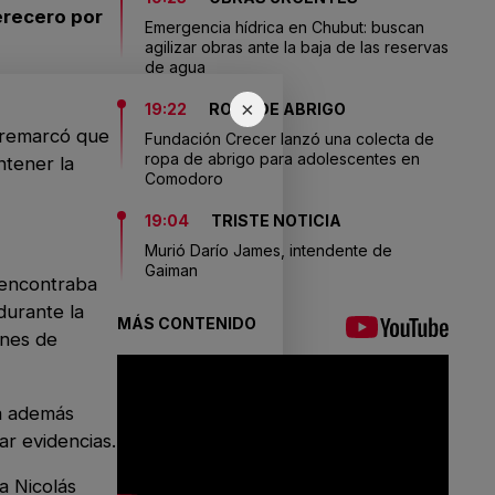
erecero por
Emergencia hídrica en Chubut: buscan
agilizar obras ante la baja de las reservas
de agua
×
19:22
ROPA DE ABRIGO
y remarcó que
Fundación Crecer lanzó una colecta de
ropa de abrigo para adolescentes en
ntener la
Comodoro
19:04
TRISTE NOTICIA
Murió Darío James, intendente de
Gaiman
 encontraba
durante la
MÁS CONTENIDO
ones de
ía además
ar evidencias.
a Nicolás