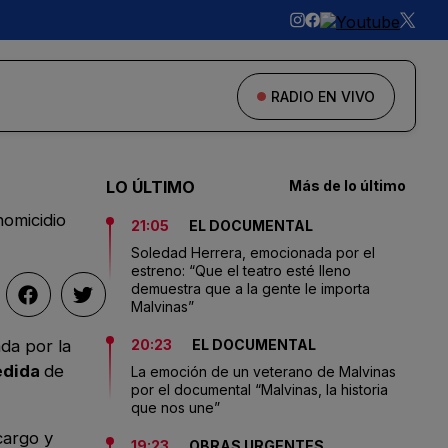
RADIO EN VIVO
LO ÚLTIMO
Más de lo último
homicidio
21:05
EL DOCUMENTAL
Soledad Herrera, emocionada por el
estreno: “Que el teatro esté lleno
demuestra que a la gente le importa
Malvinas”
ada por la
20:23
EL DOCUMENTAL
edida
de
La emoción de un veterano de Malvinas
por el documental “Malvinas, la historia
que nos une”
cargo y
19:23
OBRAS URGENTES