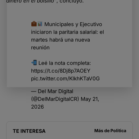
dinero en el bolsillo”
, concluyó.
Municipales y Ejecutivo
iniciaron la paritaria salarial: el
martes habrá una nueva
reunión
Leé la nota completa:
https://t.co/8Dj8p7AOEY
pic.twitter.com/KlkhKTaV0G
— Del Mar Digital
(@DelMarDigitalCR)
May 21,
2026
TE INTERESA
Más de
Politica