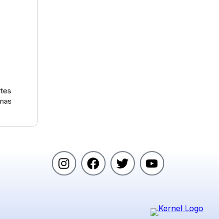
rtes
onas