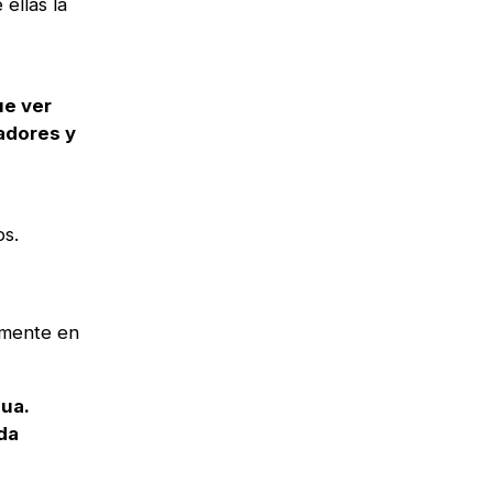
 ellas la
ue ver
adores y
os.
lmente en
ua.
da