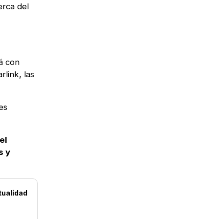
erca del
rá con
rlink, las
es
el
s y
tualidad