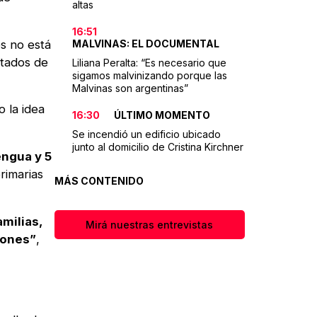
altas
16:51
os no está
MALVINAS: EL DOCUMENTAL
ltados de
Liliana Peralta: “Es necesario que
sigamos malvinizando porque las
Malvinas son argentinas”
 la idea
16:30
ÚLTIMO MOMENTO
Se incendió un edificio ubicado
junto al domicilio de Cristina Kirchner
engua y 5
rimarias
MÁS CONTENIDO
milias,
Mirá nuestras entrevistas
iones”
,