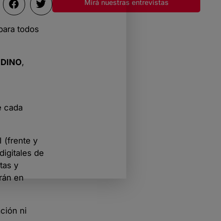
Mirá nuestras entrevistas
para todos
e
DINO
,
 cada
 (frente y
digitales de
tas y
rán en
ción ni