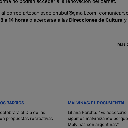
orma no podrán acceder a la renovación del carnet.
 al correo
artesaniasdelchubut@gmail.com
, comunicarse
 8 a 14 horas
o acercarse a las
Direcciones de Cultura
y
Más 
TOS BARRIOS
MALVINAS: EL DOCUMENTAL
elebrará el Día de las
Liliana Peralta: “Es necesario
con propuestas recreativas
sigamos malvinizando porque
Malvinas son argentinas”