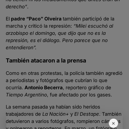
derecho”
.
El
padre “Paco” Olveira
también participó de la
marcha y criticó la represión:
“Milei escuchó al
arzobispo el domingo, que dijo que no es la
represión, es el diálogo. Pero parece que no
entendieron”.
También atacaron a la prensa
Como en otras protestas, la policía también agredió
a periodistas y fotógrafos que cubrían lo que
ocurría.
Antonio Becerra
, reportero gráfico de
Tiempo Argentino
, fue afectado por los gases.
La semana pasada ya habían sido heridos
trabajadores de
La Nación+
y
El Destape
. También
detuvieron a varios fotógrafos, rompieron cámaras
×
y golpearon a reporteros. En marzo, un fotógrafo