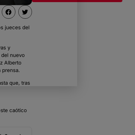
os jueces del
vas y
n del nuevo
z Alberto
a prensa.
sta que, tras
este caótico