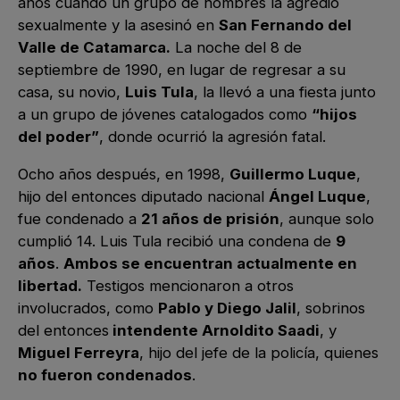
años cuando un grupo de hombres la agredió
sexualmente y la asesinó en
San Fernando del
Valle de Catamarca.
La noche del 8 de
septiembre de 1990, en lugar de regresar a su
casa, su novio,
Luis Tula
, la llevó a una fiesta junto
a un grupo de jóvenes catalogados como
“hijos
del poder”
, donde ocurrió la agresión fatal.
Ocho años después, en 1998,
Guillermo Luque
,
hijo del entonces diputado nacional
Ángel Luque
,
fue condenado a
21 años de prisión
, aunque solo
cumplió 14. Luis Tula recibió una condena de
9
años
.
Ambos se encuentran actualmente en
libertad.
Testigos mencionaron a otros
involucrados, como
Pablo y Diego Jalil
, sobrinos
del entonces
intendente Arnoldito Saadi
, y
Miguel Ferreyra
, hijo del jefe de la policía, quienes
no fueron condenados
.