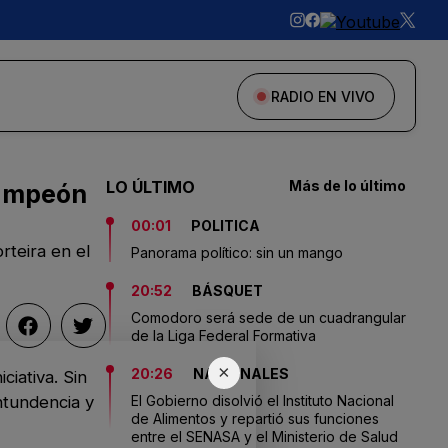
RADIO EN VIVO
LO ÚLTIMO
Más de lo último
campeón
00:01
POLITICA
teira en el
Panorama político: sin un mango
20:52
BÁSQUET
Comodoro será sede de un cuadrangular
de la Liga Federal Formativa
×
20:26
NACIONALES
ciativa. Sin
ntundencia y
El Gobierno disolvió el Instituto Nacional
de Alimentos y repartió sus funciones
entre el SENASA y el Ministerio de Salud