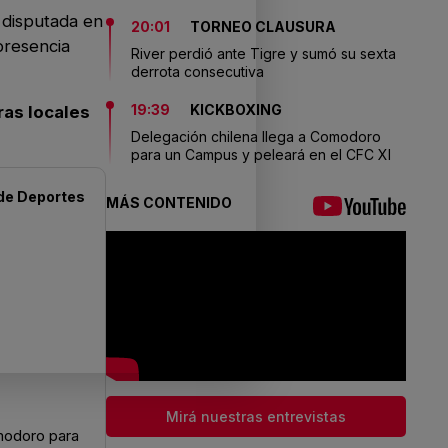
 disputada en
20:01
TORNEO CLAUSURA
presencia
River perdió ante Tigre y sumó su sexta
derrota consecutiva
19:39
KICKBOXING
ras locales
Delegación chilena llega a Comodoro
para un Campus y peleará en el CFC XI
de
Deportes
MÁS CONTENIDO
Mirá nuestras entrevistas
modoro para