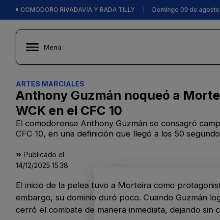
COMODORO RIVADAVIA Y RADA TILLY
|
Domingo 09 de agosto
Menú
ARTES MARCIALES
Anthony Guzmán noqueó a Mortei
WCK en el CFC 10
El comodorense Anthony Guzmán se consagró campe
CFC 10, en una definición que llegó a los 50 segundo
Publicado el
14/12/2025
15:38
El inicio de la pelea tuvo a Morteira como protagonis
embargo, su dominio duró poco. Cuando Guzmán logró
cerró el combate de manera inmediata, dejando sin ch