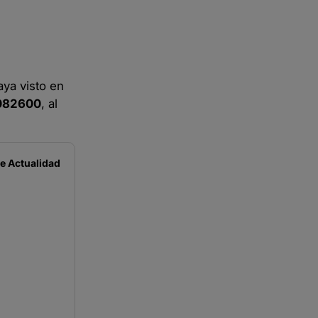
aya visto en
-082600
, al
de
Actualidad