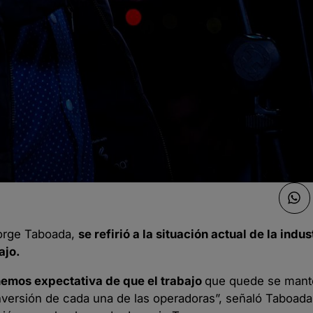
Jorge Taboada,
se refirió a la situación actual de la indus
ajo.
nemos expectativa de que el trabajo
que quede se mant
nversión de cada una de las operadoras”, señaló Taboada