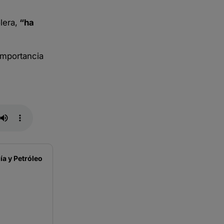
lera,
“ha
importancia
a y Petróleo