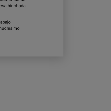
 esa hinchada
rabajo
 muchísimo