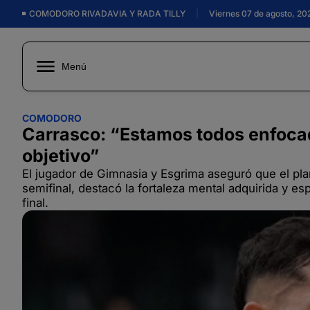
COMODORO RIVADAVIA Y RADA TILLY
|
Viernes 07 de agosto, 20
Menú
COMODORO
Carrasco: “Estamos todos enfocad
objetivo”
El jugador de Gimnasia y Esgrima aseguró que el plan
semifinal, destacó la fortaleza mental adquirida y e
final.