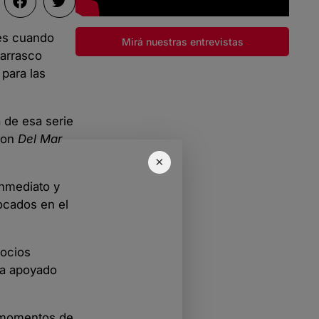
res cuando
Mirá nuestras entrevistas
Carrasco
para las
 de esa serie
con
Del Mar
×
inmediato y
focados en el
Socios
ha apoyado
s momentos de