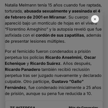
Natalia Melmann tenía 15 años cuando fue raptada,
torturada,
abusada sexualmente y asesinada el 4
de febrero de 2001 en Miramar
. Su cuerpo
×
apareció bajo un montículo de hojas en el vivero
“Florentino Ameghino” y la autopsia reveló que fue
asfixiada con el
cordón de sus zapatillas
, además
de presentar lesiones múltiples.
Por el femicidio fueron condenados a prisión
perpetua los policías
Ricardo Anselmini,
Oscar
Echenique
y
Ricardo Suárez
. Años después,
Ricardo Panadero
también recibió reclusión
perpetua tras ser juzgado nuevamente y declarado
culpable. Otro partícipe,
Gustavo “Gallo”
Fernández
, fue condenado inicialmente a 25 años
de prisión, aunque su pena fue reducida a 10.
Más de
Generales