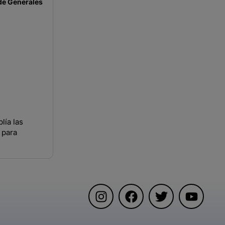
de
Generales
lía las
 para