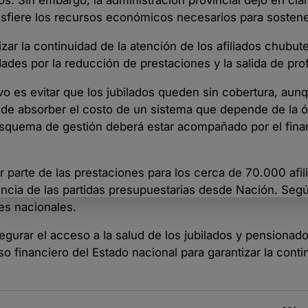
ados. Sin embargo, la administración provincial dejó en cla
ansfiere los recursos económicos necesarios para sostener
zar la continuidad de la atención de los afiliados chubut
dades por la reducción de prestaciones y la salida de pro
ivo es evitar que los jubilados queden sin cobertura, aun
 de absorber el costo de un sistema que depende de la ó
 esquema de gestión deberá estar acompañado por el fin
 parte de las prestaciones para los cerca de 70.000 afil
encia de las partidas presupuestarias desde Nación. Segú
es nacionales.
segurar el acceso a la salud de los jubilados y pensionad
o financiero del Estado nacional para garantizar la conti