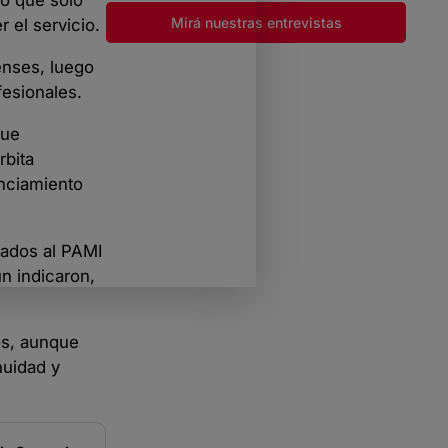
ro que solo
Mirá nuestras entrevistas
 el servicio.
enses, luego
fesionales.
que
rbita
anciamiento
iados al PAMI
n indicaron,
os, aunque
nuidad y