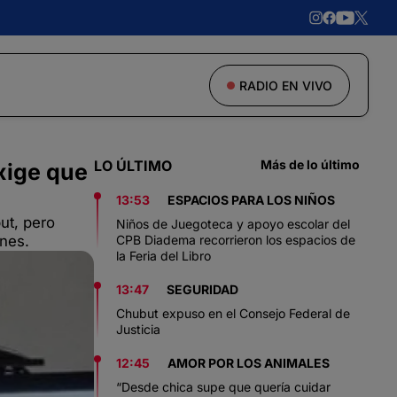
RADIO EN VIVO
LO ÚLTIMO
Más de lo último
xige que
13:53
ESPACIOS PARA LOS NIÑOS
ut, pero
Niños de Juegoteca y apoyo escolar del
ones.
CPB Diadema recorrieron los espacios de
la Feria del Libro
13:47
SEGURIDAD
Chubut expuso en el Consejo Federal de
Justicia
12:45
AMOR POR LOS ANIMALES
“Desde chica supe que quería cuidar