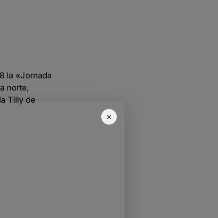
8 la «Jornada
a norte,
a Tilly de
×