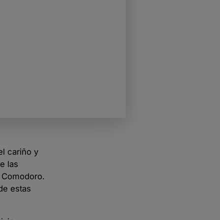
el cariño y
e las
en Comodoro.
de estas