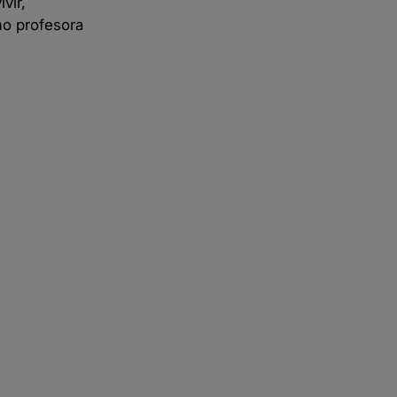
vir,
mo profesora