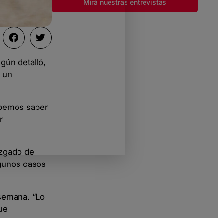
Mirá nuestras entrevistas
gún detalló,
n un
Debemos saber
r
uzgado de
lgunos casos
 semana. “Lo
ue