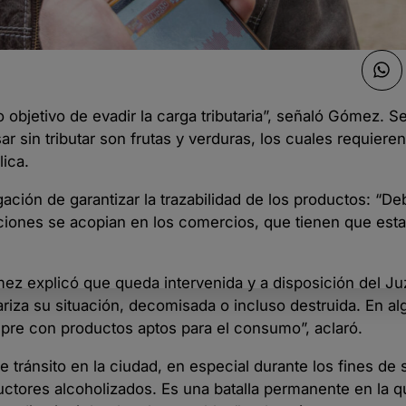
objetivo de evadir la carga tributaria”, señaló Gómez. Se
r sin tributar son frutas y verduras, los cuales requiere
ica.
igación de garantizar la trazabilidad de los productos: “
iones se acopian en los comercios, que tienen que esta
mez explicó que queda intervenida y a disposición del J
lariza su situación, decomisada o incluso destruida. En a
mpre con productos aptos para el consumo”, aclaró.
 de tránsito en la ciudad, en especial durante los fines de
tores alcoholizados. Es una batalla permanente en la q