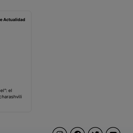
de
Actualidad
l”: el
harashvili