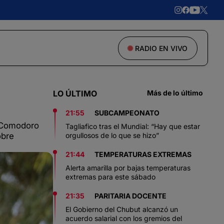
RADIO EN VIVO
LO ÚLTIMO
Más de lo último
21:55
SUBCAMPEONATO
e Comodoro
Tagliafico tras el Mundial: “Hay que estar
obre
orgullosos de lo que se hizo”
21:44
TEMPERATURAS EXTREMAS
Alerta amarilla por bajas temperaturas
extremas para este sábado
21:35
PARITARIA DOCENTE
El Gobierno del Chubut alcanzó un
acuerdo salarial con los gremios del