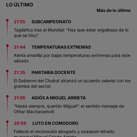
LO ÚLTIMO
Más de lo último
21:55
SUBCAMPEONATO
Tagliafico tras el Mundial: “Hay que estar orgullosos de lo
que se hizo”
21:44
TEMPERATURAS EXTREMAS
Alerta amarilla por bajas temperaturas extremas para este
sábado
21:35
PARITARIA DOCENTE
El Gobierno del Chubut alcanzó un acuerdo salarial con los
gremios del sector
21:05
ADIÓS A MIGUEL ARRIETA
“Hasta siempre, querido Miguel”: el sentido mensaje de
Othar Macharashvili
20:55
LUTO EN COMODORO
Falleció el reconocido abogado y exasesor letrado
municipal Miguel Criado Arrieta