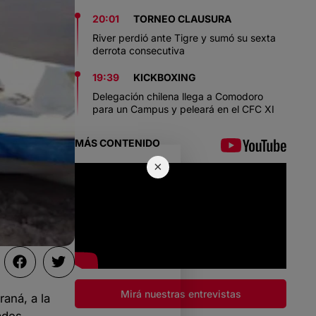
20:01
TORNEO CLAUSURA
River perdió ante Tigre y sumó su sexta
derrota consecutiva
19:39
KICKBOXING
Delegación chilena llega a Comodoro
para un Campus y peleará en el CFC XI
MÁS CONTENIDO
×
Mirá nuestras entrevistas
aná, a la
ades.