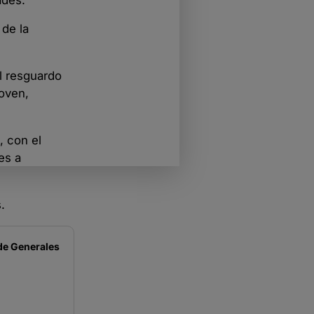
 de la
el resguardo
joven,
, con el
es a
.
de
Generales