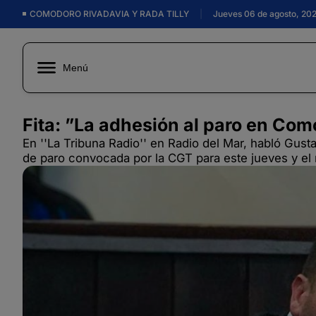
COMODORO RIVADAVIA Y RADA TILLY
|
Jueves 06 de agosto, 20
Menú
Fita: ”La adhesión al paro en Co
En ''La Tribuna Radio'' en Radio del Mar, habló Gusta
de paro convocada por la CGT para este jueves y el