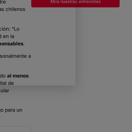
Mirá nuestras entrevistas
tre
as chilenos
ción: “Lo
d en la
sponsables
.
rsonalmente a
ndo
al menos
tal de
ular
go para un