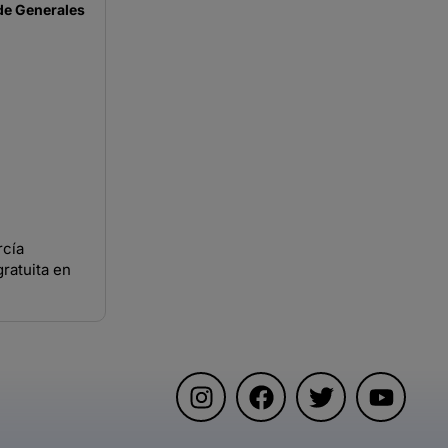
de
Generales
rcía
gratuita en