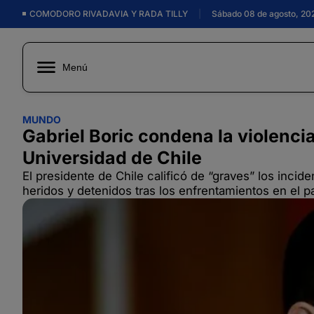
COMODORO RIVADAVIA Y RADA TILLY
|
Sábado 08 de agosto, 20
Menú
MUNDO
Gabriel Boric condena la violenci
Universidad de Chile
El presidente de Chile calificó de “graves” los inci
heridos y detenidos tras los enfrentamientos en el p