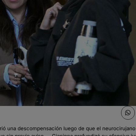
ufrió una descompensación luego de que el neurocirujan
e sin previo aviso—, Gianinna profundizó su ofensiva jud