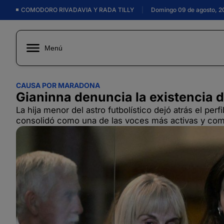
COMODORO RIVADAVIA Y RADA TILLY
|
Domingo 09 de agosto, 2
Menú
CAUSA POR MARADONA
Gianinna denuncia la existencia d
La hija menor del astro futbolístico dejó atrás el pe
consolidó como una de las voces más activas y comb