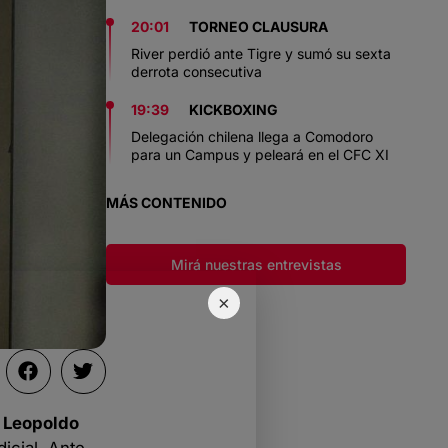
20:01
TORNEO CLAUSURA
River perdió ante Tigre y sumó su sexta
derrota consecutiva
19:39
KICKBOXING
Delegación chilena llega a Comodoro
para un Campus y peleará en el CFC XI
MÁS CONTENIDO
Mirá nuestras entrevistas
×
o
Leopoldo
icial. Ante