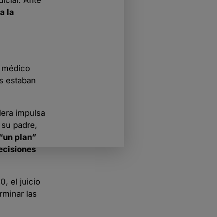
a la
o médico
es estaban
dera impulsa
 su padre,
 “un plan”
ecisiones
, el juicio
rminar las