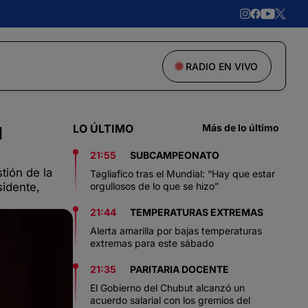
RADIO EN VIVO
LO ÚLTIMO
Más de lo último
l
21:55
SUBCAMPEONATO
tión de la
Tagliafico tras el Mundial: “Hay que estar
sidente,
orgullosos de lo que se hizo”
21:44
TEMPERATURAS EXTREMAS
Alerta amarilla por bajas temperaturas
extremas para este sábado
21:35
PARITARIA DOCENTE
El Gobierno del Chubut alcanzó un
acuerdo salarial con los gremios del