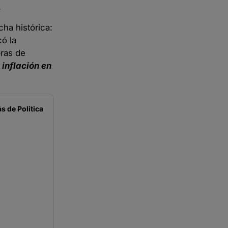
.
ha histórica:
ó la
pras de
 inflación en
s de
Politica