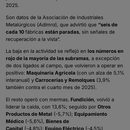
2025.
Son datos de la Asociación de Industriales
Metalúrgicos (
Adimra
), que advirtió que
“seis de
cada 10
fábricas
están paradas
, sin señales de
recuperación a la vista”.
La baja en la actividad se reflejó en
los números en
rojo de la mayoría de las subramas
, a excepción
de dos ligados al campo, que volvieron a operar en
positivo:
Maquinaria Agrícola
(con un alza de 5,1%
interanual) y
Carrocerías y Remolques
(3,9%
también contra el cuarto mes de 2025).
El resto operó con mermas.
Fundición
, volvió a
liderar la caída, con 13,6%; seguido por
Otros
Productos de Metal
(-5,7%);
Equipamiento
Médico
(-5,6%),
Bienes de
Capital
(-4,8%);
Equipo Eléctrico
(-4,5%)