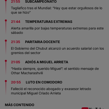
21:55
SUBCAMPEONATO
Tagliafico tras el Mundial: “Hay que estar orgullosos de lo
que se hizo”
21:44
TEMPERATURAS EXTREMAS
Alerta amarilla por bajas temperaturas extremas para este
sábado
21:35
PARITARIA DOCENTE
El Gobierno del Chubut alcanzó un acuerdo salarial con los
gremios del sector
21:05
ADIÓS A MIGUEL ARRIETA
“Hasta siempre, querido Miguel”: el sentido mensaje de
Othar Macharashvili
20:55
LUTO EN COMODORO
Falleció el reconocido abogado y exasesor letrado
municipal Miguel Criado Arrieta
MÁS CONTENIDO