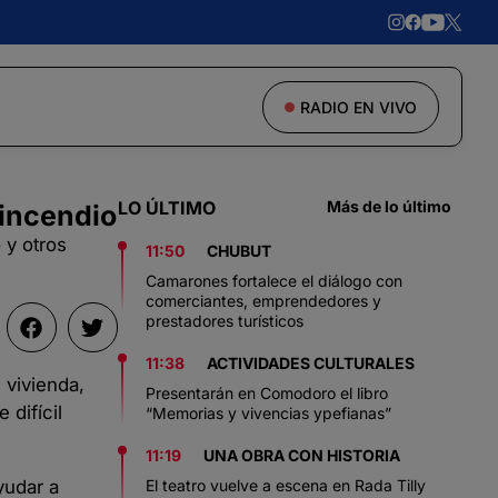
RADIO EN VIVO
LO ÚLTIMO
Más de lo último
 incendio
 y otros
11:50
CHUBUT
Camarones fortalece el diálogo con
comerciantes, emprendedores y
prestadores turísticos
11:38
ACTIVIDADES CULTURALES
 vivienda,
Presentarán en Comodoro el libro
 difícil
“Memorias y vivencias ypefianas”
11:19
UNA OBRA CON HISTORIA
yudar a
El teatro vuelve a escena en Rada Tilly