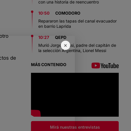
con una historia de reencuentro
10:50
COMODORO
Repararon las tapas del canal evacuador
en barrio Laprida
otro
10:27
QEPD
×
Murió Jorge Messi, padre del capitán de
la selección Argentina, Lionel Messi
ctos de
MÁS CONTENIDO
Mirá nuestras entrevistas