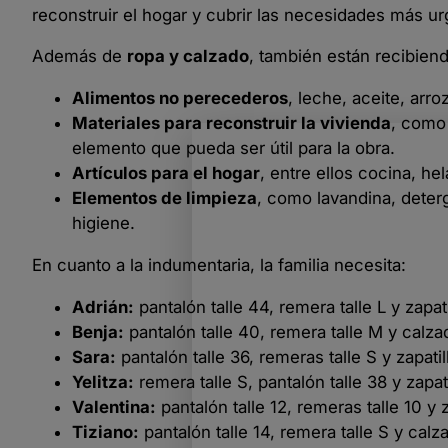
reconstruir el hogar y cubrir las necesidades más urg
Además de
ropa y calzado
, también están recibien
Alimentos no perecederos
, leche, aceite, arr
Materiales para reconstruir la vivienda
, como 
elemento que pueda ser útil para la obra.
Artículos para el hogar
, entre ellos cocina, he
Elementos de limpieza
, como lavandina, deter
higiene.
En cuanto a la indumentaria, la familia necesita:
Adrián:
pantalón talle 44, remera talle L y zapa
Benja:
pantalón talle 40, remera talle M y calz
Sara:
pantalón talle 36, remeras talle S y zapatil
Yelitza:
remera talle S, pantalón talle 38 y zapa
Valentina:
pantalón talle 12, remeras talle 10 y 
Tiziano:
pantalón talle 14, remera talle S y cal