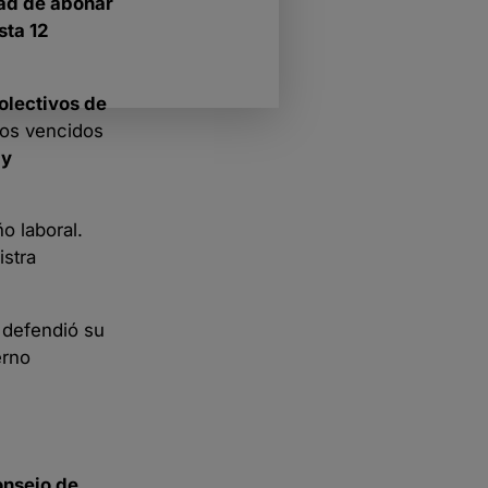
dad de abonar
sta 12
olectivos de
dos vencidos
 y
o laboral.
istra
 defendió su
erno
nsejo de