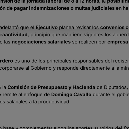
nsión de la jornada laboral de 8 a 12 horas
, la
posibili
ón de pagar indemnizaciones o multas judiciales en ha
 adelantó que el
Ejecutivo
planea revisar los
convenios c
traactividad
, principio que mantiene vigentes los acuer
e las
negociaciones salariales
se realicen por
empresa
rdero
es uno de los principales responsables del rediseñ
corporarse al Gobierno y responde directamente a la min
 la
Comisión de Presupuesto y Hacienda
de Diputados,
e remite al enfoque de
Domingo Cavallo
durante el gobi
s salariales a la productividad.
como base y complementarla con los aportes surgidos del
Co