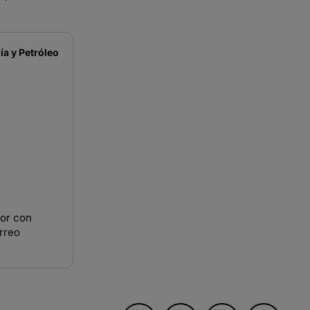
a y Petróleo
ior con
rreo