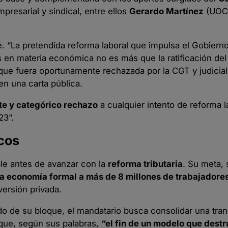
presarial y sindical, entre ellos
Gerardo Martínez
(UOC
e. “La pretendida reforma laboral que impulsa el Gobier
s en materia económica no es más que la ratificación de
 que fuera oportunamente rechazada por la CGT y judicia
en una carta pública.
e y categórico rechazo
a cualquier intento de reforma l
23”.
cos
ble antes de avanzar con la
reforma tributaria
. Su meta,
 la economía formal a más de 8 millones de trabajadore
versión privada.
ldo de su bloque, el mandatario busca consolidar una tra
que, según sus palabras,
“el fin de un modelo que destr