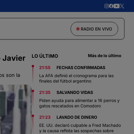
RADIO EN VIVO
LO ÚLTIMO
Más de lo último
 Javier
21:55
FECHAS CONFIRMADAS
os son la
La AFA definió el cronograma para las
finales del fútbol argentino
21:35
SALVANDO VIDAS
Piden ayuda para alimentar a 16 perros y
gatos rescatados en Comodoro
21:23
LAVADO DE DINERO
EE. UU. declaró culpable a Fred Machado
y la causa reflota las sospechas sobre