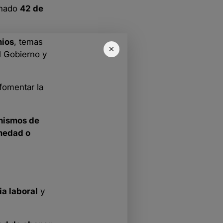
minado
42 de
mios
, temas
×
l Gobierno y
 fomentar la
nismos de
medad o
ia laboral
y