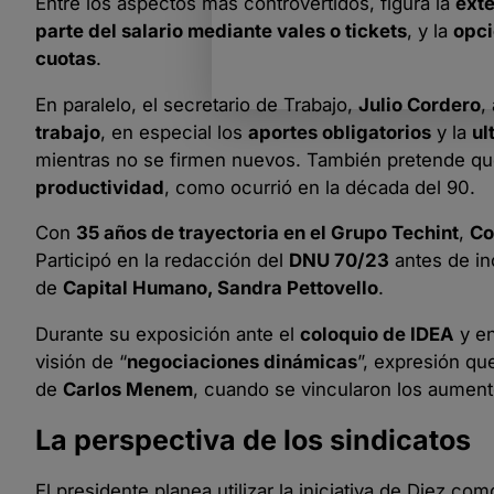
Entre los aspectos más controvertidos, figura la
exte
parte del salario mediante vales o tickets
, y la
opci
cuotas
.
En paralelo, el secretario de Trabajo,
Julio Cordero
,
trabajo
, en especial los
aportes obligatorios
y la
ul
mientras no se firmen nuevos. También pretende qu
productividad
, como ocurrió en la década del 90.
Con
35 años de trayectoria en el Grupo Techint
,
Co
Participó en la redacción del
DNU 70/23
antes de in
de
Capital Humano, Sandra Pettovello
.
Durante su exposición ante el
coloquio de IDEA
y en
visión de “
negociaciones dinámicas
”, expresión qu
de
Carlos Menem
, cuando se vincularon los aumento
La perspectiva de los sindicatos
El presidente planea utilizar la iniciativa de Diez 