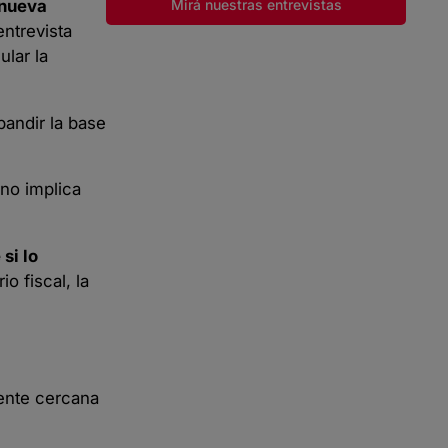
Mirá nuestras entrevistas
nueva
entrevista
ular la
andir la base
 no implica
si lo
o fiscal, la
gente cercana