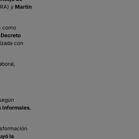
RA) y
Martín
no como
l
Decreto
lizada con
aboral,
 según
s informales
,
nsformación
uyó la