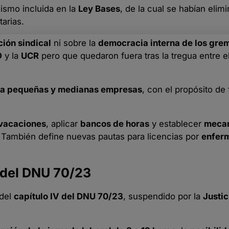
alismo incluida en la
Ley Bases
, de la cual se habían eli
arias.
ión sindical
ni sobre la
democracia interna de los gre
O
y la
UCR
pero que quedaron fuera tras la tregua entre e
ara pequeñas y medianas empresas
, con el propósito de
 vacaciones
, aplicar
bancos de horas
y establecer
meca
 También define nuevas pautas para licencias por
enfer
 del DNU 70/23
 del
capítulo IV del DNU 70/23
, suspendido por la
Justic