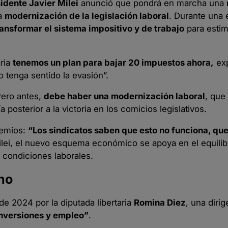
idente Javier Milei
anunció que pondrá en marcha una
la
modernización de la legislación laboral
. Durante una 
ransformar el sistema impositivo y de trabajo
para estim
aria
tenemos un plan para bajar 20 impuestos ahora,
exp
o tenga sentido la evasión”.
Pero antes,
debe haber una modernización laboral
, que
 posterior a la victoria en los comicios legislativos.
remios:
“Los sindicatos saben que esto no funciona, que 
lei, el nuevo esquema económico se apoya en el equilibri
s condiciones laborales.
no
e 2024 por la diputada libertaria
Romina Diez
, una diri
nversiones y empleo”
.