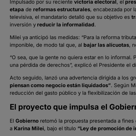
Impulsado por su reciente
victoria electoral
, el
pres
etapa
de
reformas estructurales
, encabezada por 
televisiva, el mandatario detalló que su objetivo es
t
inversión y
reducir la informalidad
.
Milei ya anticipó las medidas: “Para la reforma tribut
imponible, de modo tal que, al
bajar las alícuotas
, n
“O sea, que la gente no quiera estar en lo informal. 
una pérdida de derechos”, explicó el Presidente el día
Acto seguido, lanzó una advertencia dirigida a los g
piensan como negocio están liquidados”
. Según Mi
reducción del gasto público y la flexibilización de la
El proyecto que impulsa el Gobier
El
Gobierno
retomó la propuesta presentada a fines d
a
Karina Milei
, bajo el título
“Ley de promoción de i