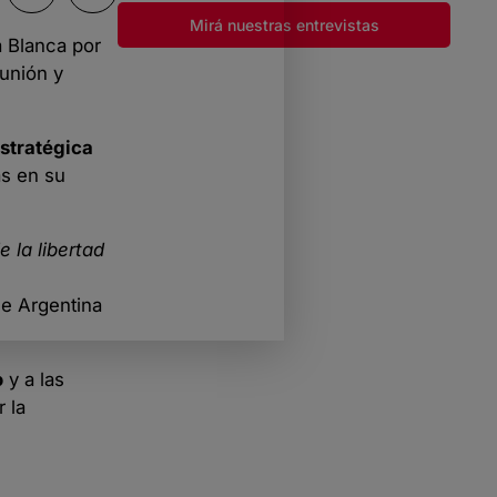
Mirá nuestras entrevistas
a Blanca por
eunión y
estratégica
s en su
e la libertad
ue Argentina
o
y a las
 la