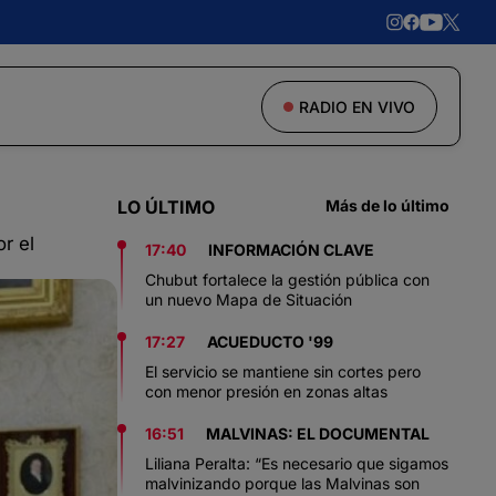
RADIO EN VIVO
LO ÚLTIMO
Más de lo último
r el
17:40
INFORMACIÓN CLAVE
Chubut fortalece la gestión pública con
un nuevo Mapa de Situación
17:27
ACUEDUCTO '99
El servicio se mantiene sin cortes pero
con menor presión en zonas altas
16:51
MALVINAS: EL DOCUMENTAL
Liliana Peralta: “Es necesario que sigamos
malvinizando porque las Malvinas son