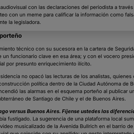
o audiovisual con las declaraciones del periodista a travé
steo con un meme para calificar la información como fal
te la legisladora.
 porteño
miento técnico con su sucesora en la cartera de Segurid
e un funcionario clave en esa área; y con el vocero presi
al por presunto enriquecimiento ilícito.
residencia no opacó las lecturas de los analistas, quiene
construcción política dentro de la Ciudad Autónoma de 
 encendió las alarmas en el esquema porteño al publicar u
subterráneo de Santiago de Chile y el de Buenos Aires.
ago versus Buenos Aires. Fíjense ustedes las diferenci
ía fustigado. La sugerencia de una plataforma local su
video musicalizado de la Avenida Bullrich en el barrio d
al que coincide con su apellido; un gesto interpretado p