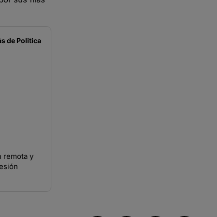
s de
Politica
n remota y
sesión