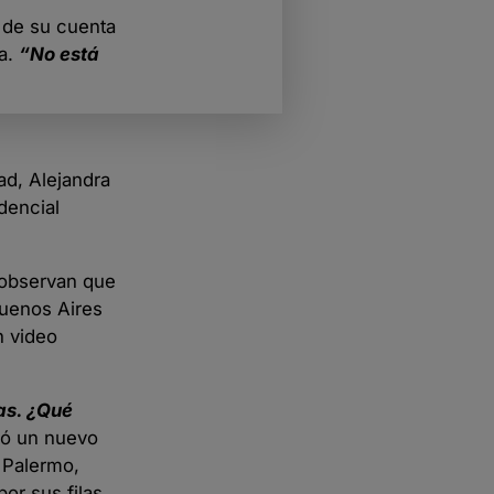
s de su cuenta
sa.
“No está
ad, Alejandra
dencial
s observan que
Buenos Aires
n video
as. ¿Qué
mó un nuevo
e Palermo,
or sus filas