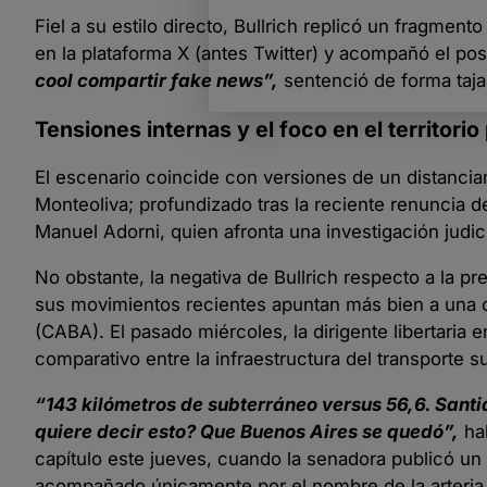
Fiel a su estilo directo, Bullrich replicó un fragment
en la plataforma X (antes Twitter) y acompañó el po
cool compartir fake news”,
sentenció de forma tajan
Tensiones internas y el foco en el territorio
El escenario coincide con versiones de un distancia
Monteoliva; profundizado tras la reciente renuncia d
Manuel Adorni, quien afronta una investigación judici
No obstante, la negativa de Bullrich respecto a la p
sus movimientos recientes apuntan más bien a una 
(CABA). El pasado miércoles, la dirigente libertaria
comparativo entre la infraestructura del transporte 
“143 kilómetros de subterráneo versus 56,6. Santi
quiere decir esto? Que Buenos Aires se quedó”,
hab
capítulo este jueves, cuando la senadora publicó un 
acompañado únicamente por el nombre de la arteria vi