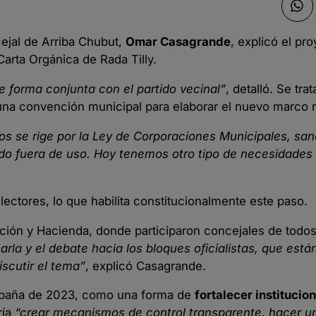
cejal de Arriba Chubut,
Omar Casagrande
, explicó el pr
Carta Orgánica de Rada Tilly.
e forma conjunta con el partido vecinal”
, detalló. Se tra
una convención municipal para elaborar el nuevo marco 
os se rige por la Ley de Corporaciones Municipales, sa
o fuera de uso. Hoy tenemos otro tipo de necesidades
ectores, lo que habilita constitucionalmente este paso.
ación y Hacienda, donde participaron concejales de todos
arla y el debate hacia los bloques oficialistas, que está
iscutir el tema”
, explicó Casagrande.
ampaña de 2023, como una forma de
fortalecer institucio
ría
“crear mecanismos de control transparente, hacer u