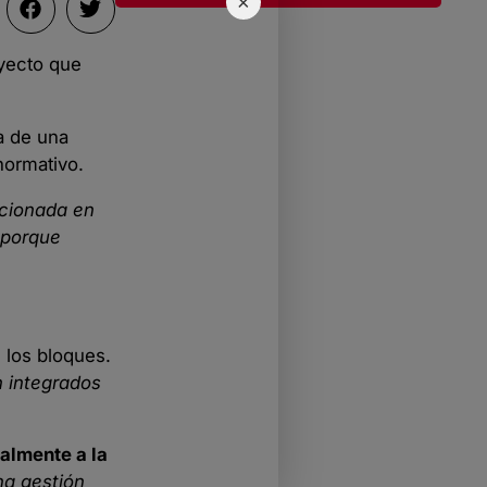
×
oyecto que
ta de una
normativo.
ncionada en
 porque
 los bloques.
n integrados
nalmente a la
na gestión