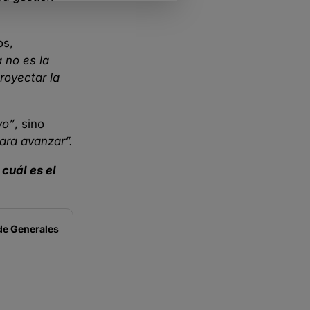
os,
 no es la
royectar la
vo”
, sino
ara avanzar”.
cuál es el
de
Generales