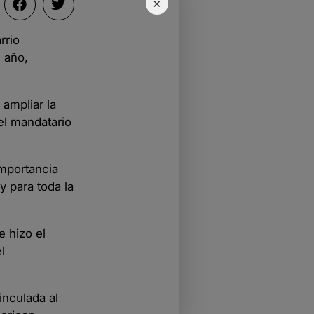
×
rrio
 año,
 ampliar la
 el mandatario
mportancia
y para toda la
e hizo el
l
inculada al