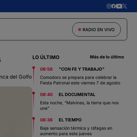
RADIO EN VIVO
LO ÚLTIMO
Más de lo último
s
08:56
"CON FE Y TRABAJO"
nca del Golfo
Comodoro se prepara para celebrar la
Fiesta Patronal este viernes 7 de agosto
08:40
EL DOCUMENTAL
Esta noche, “Malvinas, la tierra que nos
une”
08:36
EL TIEMPO
Baja sensación térmica y ráfagas en
aumento para este jueves